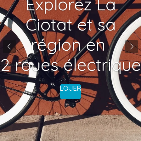
Explorez La
Ciotat et sa
région en
2 roues électrique
LOUER