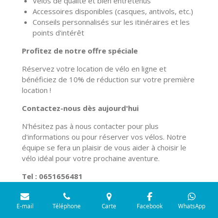
Vélos de qualité et bien entretenus
Accessoires disponibles (casques,
antivols,
etc.
)
Conseils personnalisés sur les itinéraires et les
points d'intérêt
Profitez de notre offre spéciale
Réservez votre location de vélo en ligne et
bénéficiez de 10% de réduction sur votre première
location !
Contactez-nous dès aujourd'hui
N'hésitez pas à nous contacter pour plus
d'informations ou pour réserver vos vélos.
Notre
équipe se fera un plaisir de vous aider à choisir le
vélo idéal pour votre prochaine aventure.
Tel : 0651656481
Agence CiotatBike
66 Bd de la république à 2 pas
du vieux port de La Ciotat
E-mail
Téléphone
Carte
Facebook
WhatsApp