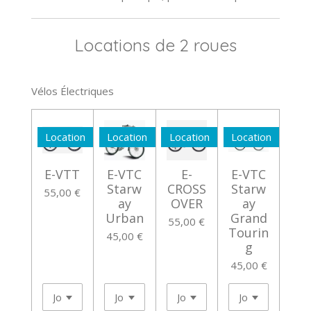
Locations de 2 roues
Vélos Électriques
Location
Location
Location
Location
E-VTT
E-VTC
E-
E-VTC
Starw
CROSS
Starw
55,00 €
ay
OVER
ay
Urban
Grand
55,00 €
Tourin
45,00 €
g
45,00 €